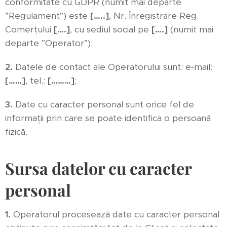
conformitate cu GDPR (numit mai departe
”Regulament”) este
[…..]
, Nr. Înregistrare Reg.
Comerțului
[….]
, cu sediul social pe
[….]
(numit mai
departe ”Operator”);
2.
Datele de contact ale Operatorului sunt: e-mail:
[……]
, tel.:
[………]
;
3.
Date cu caracter personal sunt orice fel de
informații prin care se poate identifica o persoană
fizică.
Sursa datelor cu caracter
personal
1.
Operatorul procesează date cu caracter personal